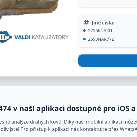
Jiné čísla
:
2256647001
2593NAR77Z
474
v naší aplikaci dostupné pro iOS 
né analýze drahých kovů. Díky naší mobilní aplikaci může
oliv jste! Pro přístup k aplikaci nás kontaktujte přes Whats