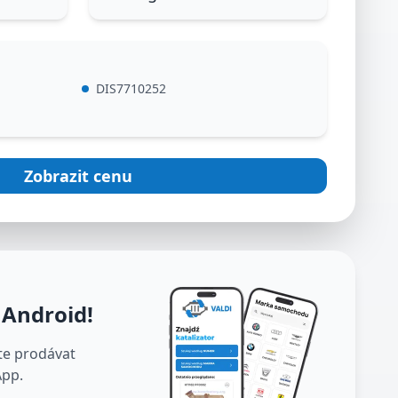
DIS7710252
Zobrazit cenu
a Android
!
te prodávat
App.