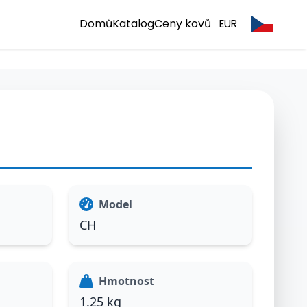
Domů
Katalog
Ceny kovů
EUR
Model
CH
Hmotnost
1.25 kg