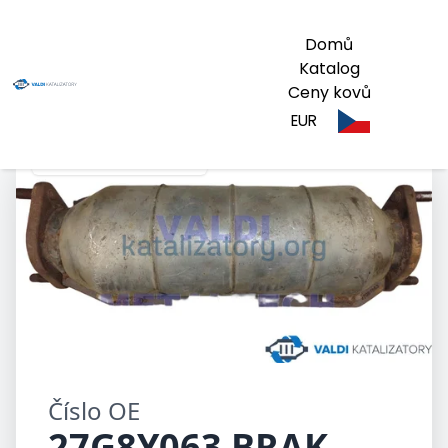
Domů
Katalog
Ceny kovů
EUR
27G8Y063 BRAK HD22
Číslo OE
27G8Y063 BRAK