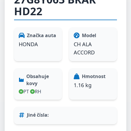
HD22
Značka auta
Model
HONDA
CH ALA
ACCORD
Obsahuje
Hmotnost
kovy
1.16 kg
PT
RH
Jiné čísla
: