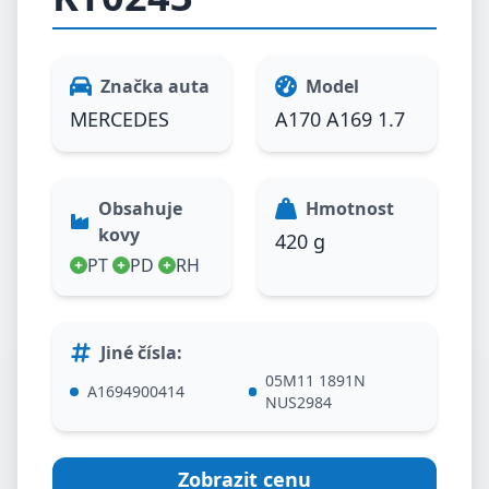
Značka auta
Model
MERCEDES
A170 A169 1.7
Obsahuje
Hmotnost
kovy
420 g
PT
PD
RH
Jiné čísla
:
05M11 1891N
A1694900414
NUS2984
Zobrazit cenu