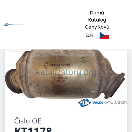
Domů
Katalog
Ceny kovů
EUR
KT1178
Číslo OE
KT1178