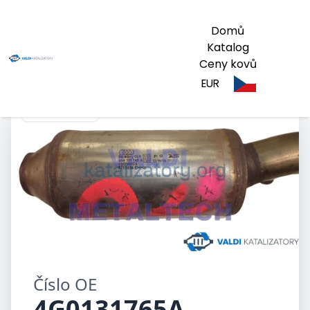
Domů
Katalog
Ceny kovů
EUR
4G0131765A
Číslo OE
4G0131765A