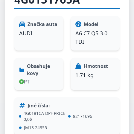
Značka auta
Model
AUDI
A6 C7 Q5 3.0
TDI
Obsahuje
Hmotnost
kovy
1.71 kg
PT
Jiné čísla
:
4G0181CA DPF PRICE
82171696
0,0$
JM13 24355