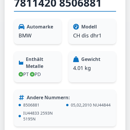
7811420 8506881
Automarke
Modell
BMW
CH dis dhr1
Enthält
Gewicht
Metalle
4.01 kg
PT
PD
Andere Nummern
:
8506881
05,02,2010 NU44844
IU44833 2593N
5195N