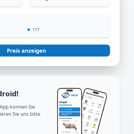
:
177
Preis anzeigen
droid
!
 App können Sie
eren Sie uns bitte