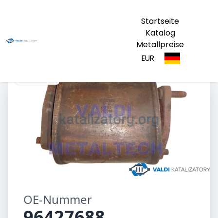
Startseite
Katalog
Metallpreise
EUR
96427688
OE-Nummer
96427688