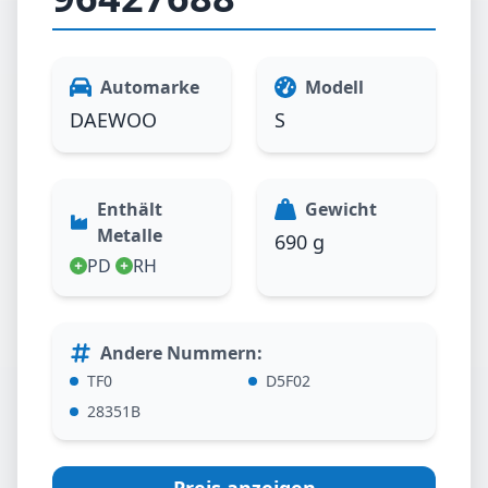
Automarke
Modell
DAEWOO
S
Enthält
Gewicht
Metalle
690 g
PD
RH
Andere Nummern
:
TF0
D5F02
28351B