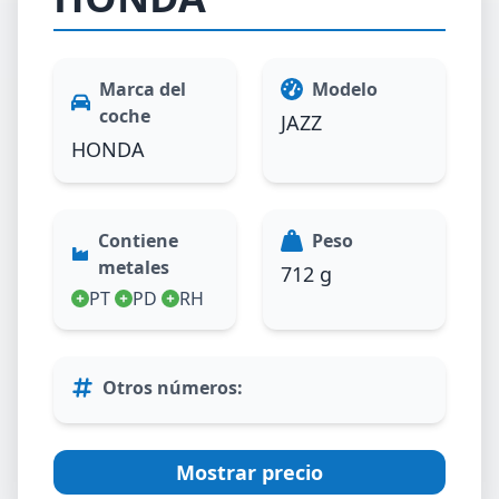
Marca del
Modelo
coche
JAZZ
HONDA
Contiene
Peso
metales
712 g
PT
PD
RH
Otros números
:
Mostrar precio