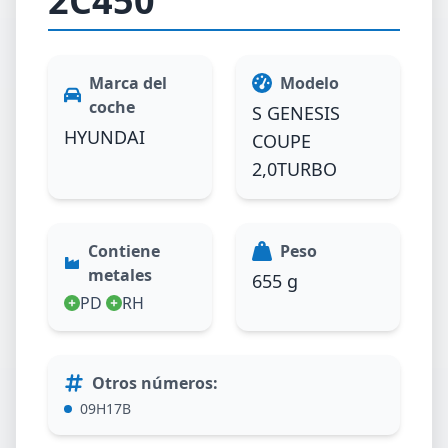
2C450
Marca del
Modelo
coche
S GENESIS
HYUNDAI
COUPE
2,0TURBO
Contiene
Peso
metales
655 g
PD
RH
Otros números
:
09H17B