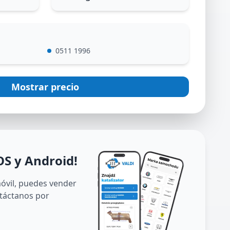
0511 1996
Mostrar precio
OS y Android
!
móvil, puedes vender
ntáctanos por