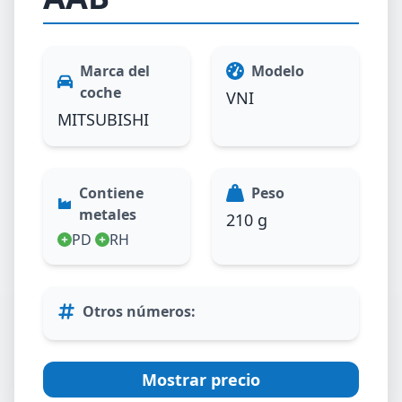
Marca del
Modelo
coche
VNI
MITSUBISHI
Contiene
Peso
metales
210 g
PD
RH
Otros números
:
Mostrar precio