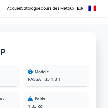
Accueil
Catalogue
Cours des Métaux
EUR
1P
Modèle
PASSAT B5 1.8 T
aux
Poids
1.33 kg