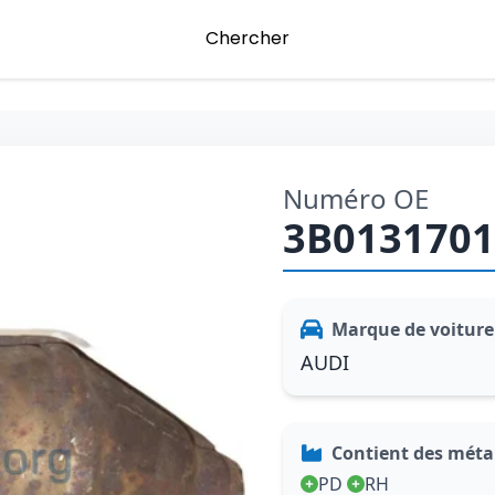
Chercher
Numéro OE
3B013170
Marque de voiture
AUDI
Contient des mét
PD
RH