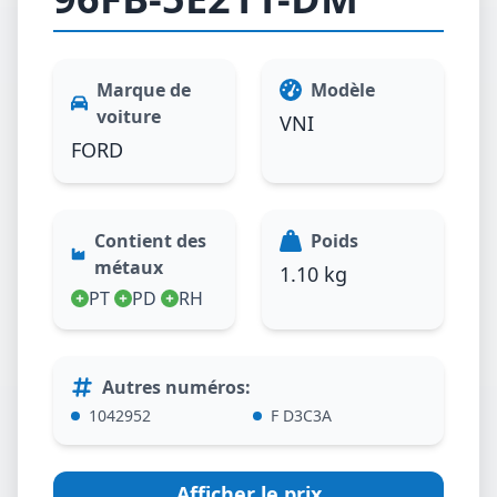
Marque de
Modèle
voiture
VNI
FORD
Contient des
Poids
métaux
1.10 kg
PT
PD
RH
Autres numéros
:
1042952
F D3C3A
Afficher le prix