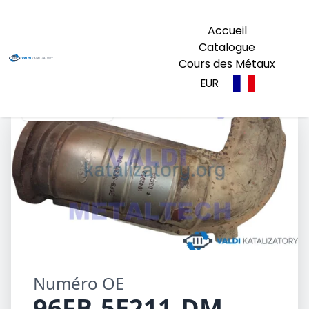
Accueil
Catalogue
Cours des Métaux
EUR
96FB-5E211-DM
Numéro OE
96FB-5E211-DM