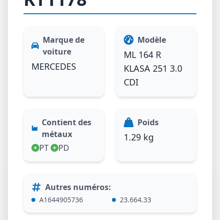
Marque de
Modèle
voiture
ML 164 R
MERCEDES
KLASA 251 3.0
CDI
Contient des
Poids
métaux
1.29 kg
PT
PD
Autres numéros
:
A1644905736
23.664.33