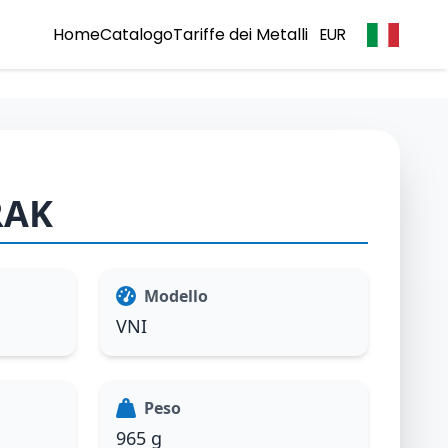
Home
Catalogo
Tariffe dei Metalli
EUR
RAK
Modello
VNI
Peso
965 g