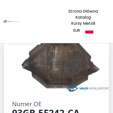
Strona Główna
Katalog
Kursy Metali
EUR
93GB-5E242-CA
Numer OE
93GB-5E242-CA