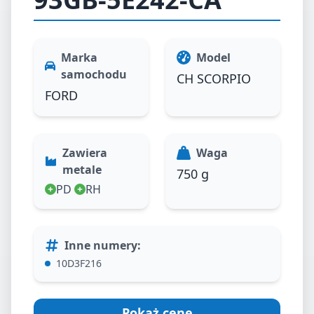
Marka
Model
samochodu
CH SCORPIO
FORD
Zawiera
Waga
metale
750 g
PD
RH
Inne numery
:
10D3F216
Pokaż cenę