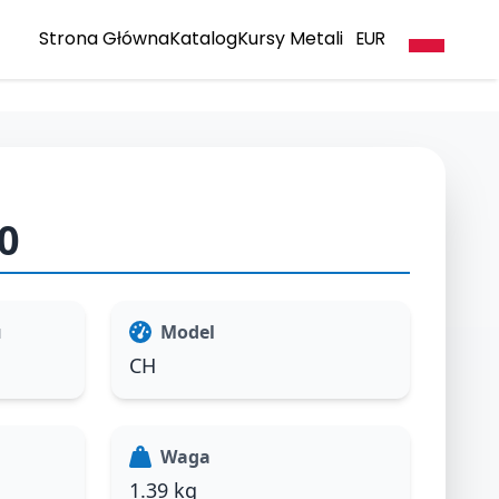
Strona Główna
Katalog
Kursy Metali
EUR
0
u
Model
CH
Waga
1.39 kg