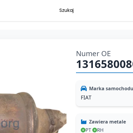
Szukaj
Numer OE
131658008
Marka samochod
FIAT
Zawiera metale
PT
RH