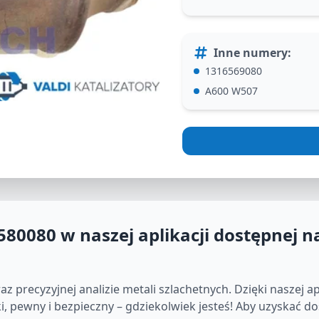
Inne numery
:
1316569080
A600 W507
580080
w naszej aplikacji dostępnej n
precyzyjnej analizie metali szlachetnych. Dzięki naszej apl
 pewny i bezpieczny – gdziekolwiek jesteś! Aby uzyskać dos