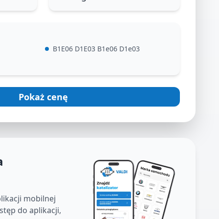
B1E06 D1E03 B1e06 D1e03
Pokaż cenę
a
ikacji mobilnej
tęp do aplikacji,