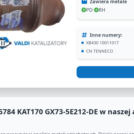
Zawiera metale
PD
RH
Inne numery
:
XB430 10011017
CN TENNECO
6784 KAT170 GX73-5E212-DE
w naszej 