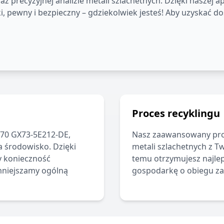
precyzyjnej analizie metali szlachetnych. Dzięki naszej apl
 pewny i bezpieczny – gdziekolwiek jesteś! Aby uzyskać dos
Proces recyklingu
70 GX73-5E212-DE
,
Nasz zaawansowany pro
 środowisko. Dzięki
metali szlachetnych z T
y konieczność
temu otrzymujesz najlep
mniejszamy ogólną
gospodarkę o obiegu z