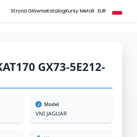
Strona Główna
Katalog
Kursy Metali
EUR
KAT170 GX73-5E212-
u
Model
VNI JAGUAR