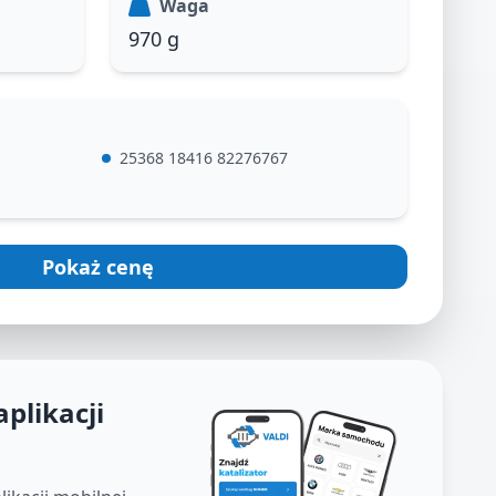
Waga
970 g
25368 18416 82276767
Pokaż cenę
aplikacji