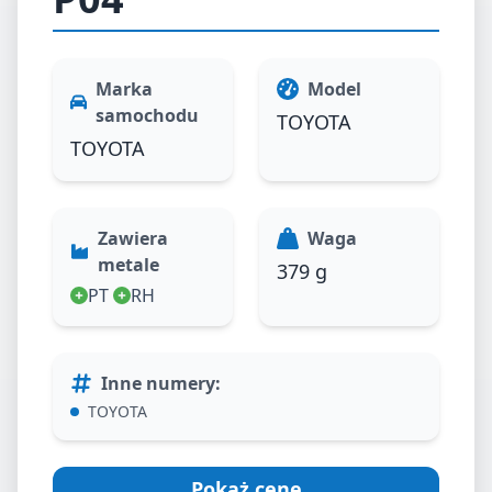
Marka
Model
samochodu
TOYOTA
TOYOTA
Zawiera
Waga
metale
379 g
PT
RH
Inne numery
:
TOYOTA
Pokaż cenę