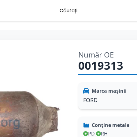
Căutați
Număr OE
0019313
Marca mașinii
FORD
Conține metale
PD
RH