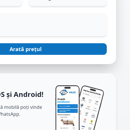
Arată prețul
OS și Android
!
ră mobilă poți vinde
 WhatsApp.