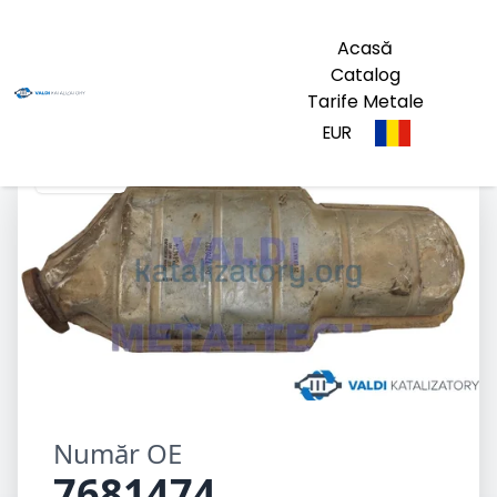
Acasă
Catalog
Tarife Metale
EUR
7681474
Număr OE
7681474