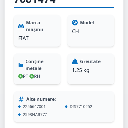
Marca
Model
mașinii
CH
FIAT
Conține
Greutate
metale
1.25 kg
PT
RH
Alte numere
:
2256647001
DIS7710252
2593NAR77Z