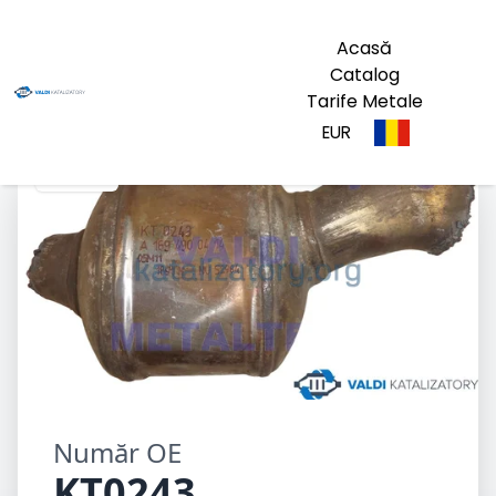
Acasă
Catalog
Tarife Metale
EUR
KT0243
Număr OE
KT0243