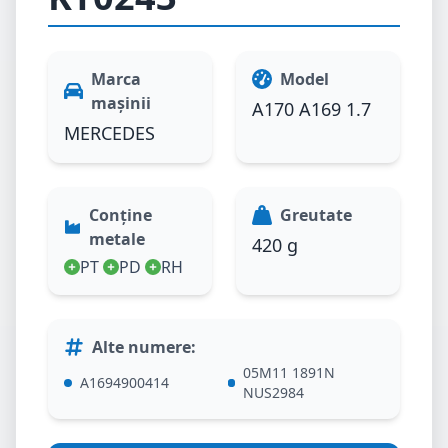
Marca
Model
mașinii
A170 A169 1.7
MERCEDES
Conține
Greutate
metale
420 g
PT
PD
RH
Alte numere
:
05M11 1891N
A1694900414
NUS2984