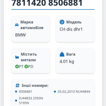
7811420 8506881
Марка
Модель
автомобіля
CH dis dhr1
BMW
Містить
Вага
метали
4.01 kg
PT
PD
Інші номери
:
8506881
05,02,2010 NU44844
IU44833 2593N
5195N