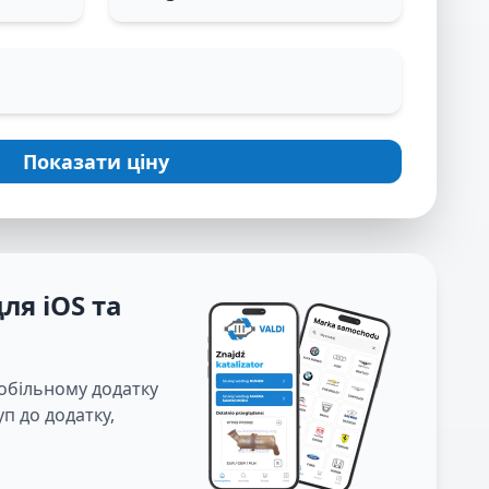
Показати ціну
ля iOS та
мобільному додатку
п до додатку,