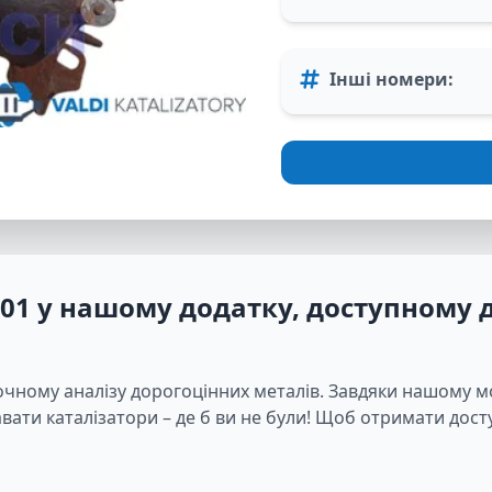
Інші номери
:
D01
у нашому додатку, доступному д
очному аналізу дорогоцінних металів. Завдяки нашому 
ати каталізатори – де б ви не були! Щоб отримати досту