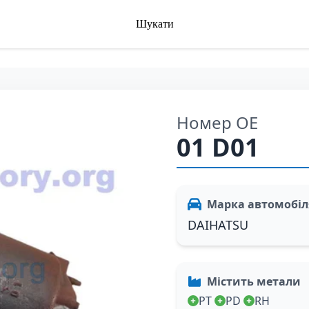
Шукати
Номер OE
01 D01
Марка автомобіл
DAIHATSU
Містить метали
PT
PD
RH