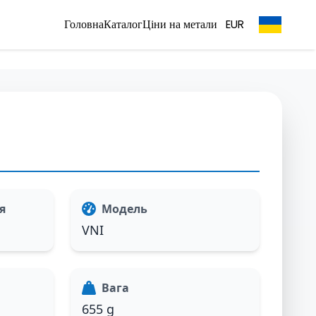
Головна
Каталог
Ціни на метали
EUR
я
Модель
VNI
Вага
655 g