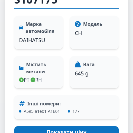
Марка
Модель
автомобіля
CH
DAIHATSU
Містить
Вага
метали
645 g
PT
RH
Інші номери
:
A595 a1e01 A1E01
177
Показати ціну