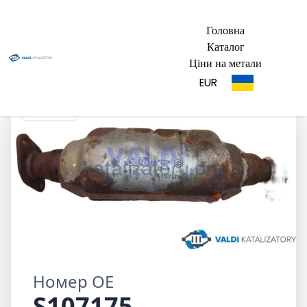
Головна
Каталог
Ціни на метали
EUR
S107175
Номер OE
S107175