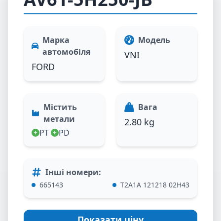
Марка
Модель
автомобіля
VNI
FORD
Містить
Вага
метали
2.80 kg
PT
PD
Інші номери
:
665143
T2A1A 121218 02H43
Показати ціну