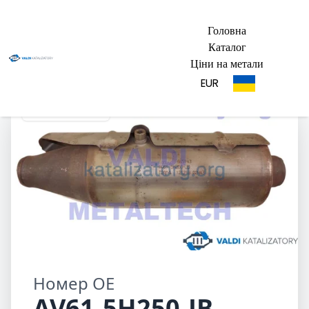
Головна
Каталог
Ціни на метали
EUR
AV61-5H250-JB
Номер OE
AV61-5H250-JB