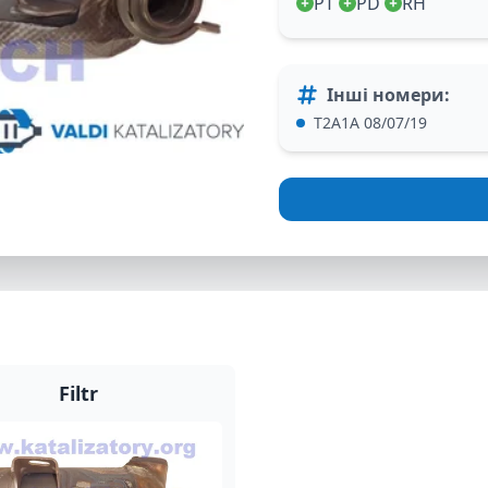
PT
PD
RH
Інші номери
:
T2A1A 08/07/19
Filtr