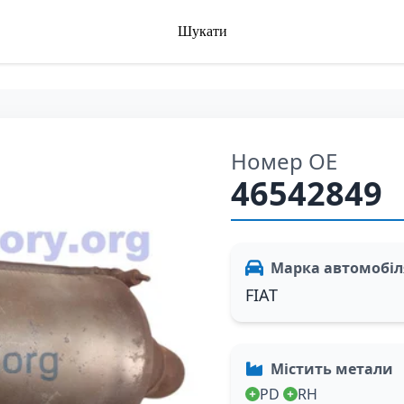
Шукати
Номер OE
46542849
Марка автомобіл
FIAT
Містить метали
PD
RH