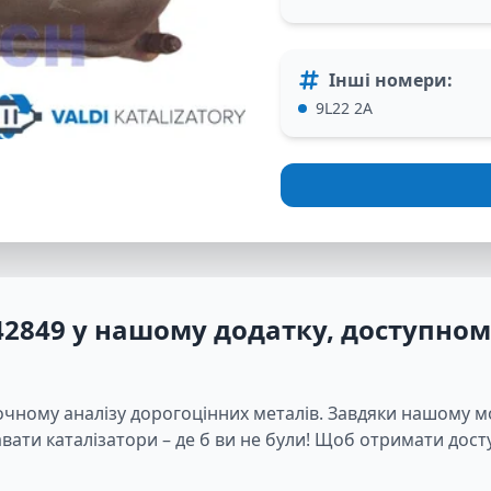
Інші номери
:
9L22 2A
42849
у нашому додатку, доступному
очному аналізу дорогоцінних металів. Завдяки нашому 
ати каталізатори – де б ви не були! Щоб отримати досту