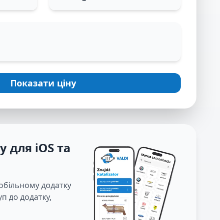
Показати ціну
 для iOS та
мобільному додатку
п до додатку,