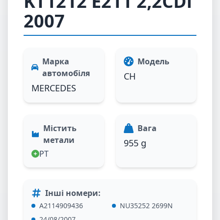
KT1212 E211 2,2CDi
2007
Марка
Модель
автомобіля
CH
MERCEDES
Містить
Вага
метали
955 g
PT
Інші номери
:
A2114909436
NU35252 2699N
24/08/2007